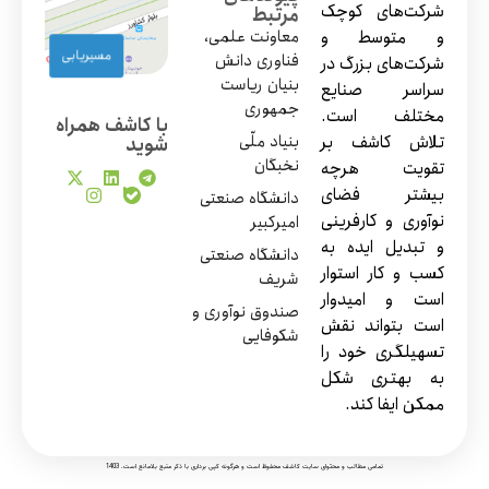
شرکت‌های کوچک
مرتبط
و متوسط و
معاونت علمی،
مسیریابی
فناوری دانش
شرکت‌های بزرگ در
بنیان ریاست
سراسر صنایع
جمهوری
مختلف است.
با کاشف همراه
تلاش کاشف بر
بنیاد ملّی
شوید
نخبگان
تقویت هرچه
بیشتر فضای
دانشگاه صنعتی
نوآوری و کارفرینی
امیرکبیر
و تبدیل ایده به
دانشگاه صنعتی
کسب و کار استوار
شریف
است و امیدوار
صندوق نوآوری و
است بتواند نقش
شکوفایی
تسهیلگری خود را
به بهتری شکل
ممکن ایفا کند.
تمامی مطالب و محتوای سایت کاشف محفوظ است و هرگونه کپی برداری با ذکر منبع بلامانع است. 1403