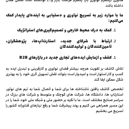
فناوری (پلتفرم نوآوری باز، پلتفرم فرصت بازار و…) توانسته است نقشی فعال
داشته باشد
ما با موارد زیر به تسریع نوآوری و دستیابی به آینده‌ای پایدار کمک
می‌کنیم:
کمک به درک محیط خارجی و تصمیم‌گیری‌های استراتژیک
ارتباط با شرکای جدید، استارت‌آپ‌ها، پژوهشگران،
تأمین‌کنندگان و تولیدکنندگان
کشف و آزمایش ایده‌های تجاری جدید در بازارهای B2B
تلاش کاشف بر تقویت هرچه بیشتر فضای نوآوری و کارفرینی و تبدیل ایده به
کسب و کار استوار است و امیدوار است بتواند نقش تسهیل گری خود را به بهتری
شکل ممکن ایفا کند
تخصص کاشف یافتن ناشناخته ها برای شما و اتصال شما به تیم های نوآور،
استارتاپ ها، دانشگاه ها، شرکت های کوچک و متوسط و شرکت های بزرگ در
سراسر صنایع مختلف است. ما با تکیه بر حضور ملی و شبکه ملی خود شما را در
این مسیر همراهی می کنیم و روند پیشرفت شما و رفع نیازهای فناورانه کشور را
تسریع می بخشیم