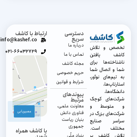
دسترسی
ارتباط با کاشف
سریع
info@kashef.co
درباره‌ ما
تخصص و تلاش
۰۲۱-۶۶۰۳۲۷۲۹
تماس‌ با ما
کاشف یافتن
ناشناخته‌ها برای
مجله کاشف
شما و اتصال شما
حریم خصوصی
به تیم‌های نوآور،
شرایط و قوانین
استارتاپ‌ها،
دانشگاه‌ها،
پیوندهای
شرکت‌های کوچک
مرتبط
و متوسط و
معاونت علمی،
مسیریابی
فناوری دانش
شرکت‌های بزرگ در
بنیان ریاست
سراسر صنایع
جمهوری
مختلف است.
با کاشف همراه
تلاش کاشف بر
بنیاد ملّی
شوید