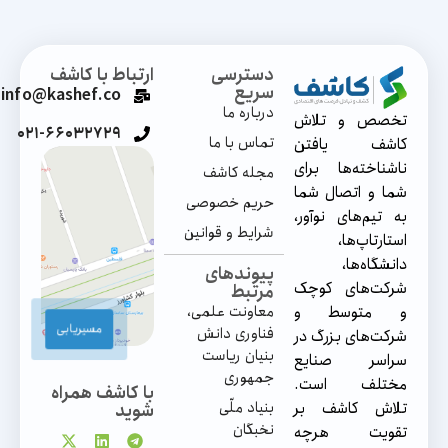
دسترسی
ارتباط با کاشف
سریع
info@kashef.co
درباره‌ ما
تخصص و تلاش
۰۲۱-۶۶۰۳۲۷۲۹
تماس‌ با ما
کاشف یافتن
ناشناخته‌ها برای
مجله کاشف
شما و اتصال شما
حریم خصوصی
به تیم‌های نوآور،
شرایط و قوانین
استارتاپ‌ها،
دانشگاه‌ها،
پیوندهای
شرکت‌های کوچک
مرتبط
و متوسط و
معاونت علمی،
مسیریابی
فناوری دانش
شرکت‌های بزرگ در
بنیان ریاست
سراسر صنایع
جمهوری
مختلف است.
با کاشف همراه
تلاش کاشف بر
بنیاد ملّی
شوید
نخبگان
تقویت هرچه